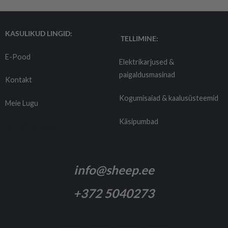
KASULIKUD LINGID:
TELLIMINE:
E-Pood
Elektrikarjused &
paigaldusmasinad
Kontakt
Kogumisaiad & kaalusüsteemid
Meie Lugu
Käsipumbad
Tarnetingimused
info@sheep.ee
+372 5040273