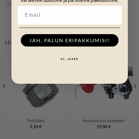
värsketele uudistele ja parimatele pakkumistele.
JAH, PALUN ERIPAKKUMISI!
SEOTUD TOOTED
ei, aitäh
Poltliides
Vedruvärava komplekt
2,10
€
19,00
€