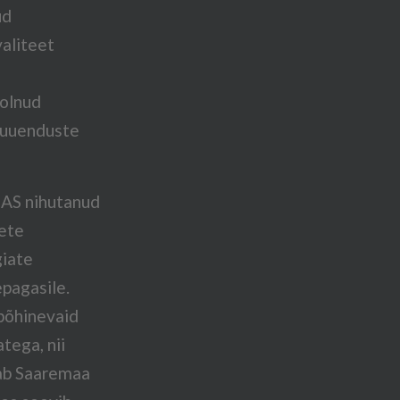
ud
aliteet
 olnud
 uuenduste
 AS nihutanud
ete
giate
pagasile.
 põhinevaid
tega, nii
dab Saaremaa