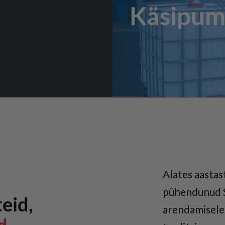
Käsipu
Alates aasta
pühendunud S
eid,
arendamisele,