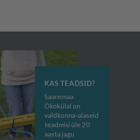
KAS TEADSID?
Saaremaa
Ökokülal on
valdkonna-alaseid
teadmisi üle 20
aasta jagu