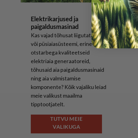
Elektrikarjused ja
paigaldusmasinad
Kas vajad tõhusat liigutatavat
või püsiaiasüsteemi, erineva
otstarbega kvaliteetseid
elektriaia generaatoreid,
tõhusaid aia paigaldusmasinaid
ning aia valmistamise
komponente? Kõik vajaliku leiad
meie valikust maailma
tipptootjatelt.
TUTVU MEIE
VALIKUGA