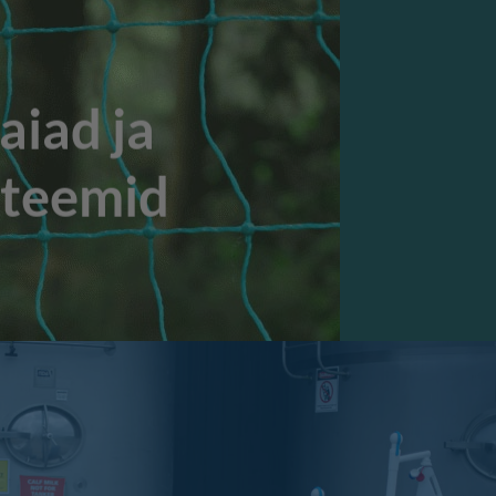
iad ja
steemid