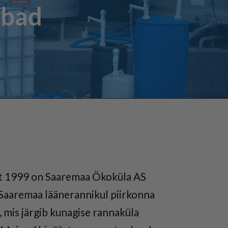
mbad
st 1999 on Saaremaa Ökoküla AS
aaremaa läänerannikul piirkonna
 mis järgib kunagise rannaküla