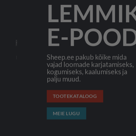
LEMMI
E-POO
Sheep.ee pakub kõike mida
vajad loomade karjatamiseks,
kogumiseks, kaalumiseks ja
palju muud.
TOOTEKATALOOG
MEIE LUGU