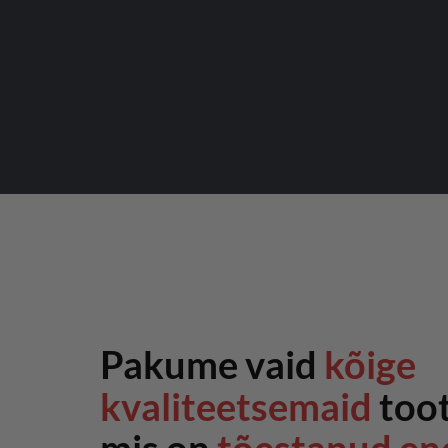
Pakume vaid
kõige
kvaliteetsemaid
toot