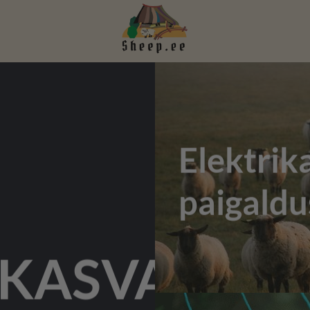
Elektrik
paigald
KASVATAJA