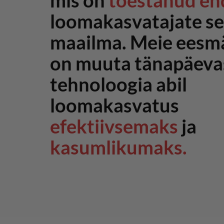
mis on
tõestanud en
loomakasvatajate se
maailma. Meie eesm
on muuta tänapäeva
tehnoloogia abil
loomakasvatus
efektiivsemaks
ja
kasumlikumaks.