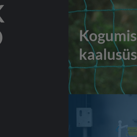
K
D
Kogumisa
kaalusü