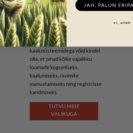
JAH, PALUN ERIP
ei, aitäh
Kogumisaiad ja
kaalusüsteemid
Prattley kogumisaedade ja
kaalusüsteemidega võid kindel
olla, et omad kõike vajalikku
loomade kogumiseks,
kaalumiseks, ravimite
manustamiseks ning registrisse
kandmiseks.
TUTVU MEIE
VALIKUGA