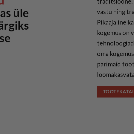
d
traditsioone.
as üle
vastu ning tra
Pikaajaline 
ärgiks
kogemus on võ
se
tehnoloogiad
oma kogemuse
parimaid toot
loomakasvataj
TOOTEKATA