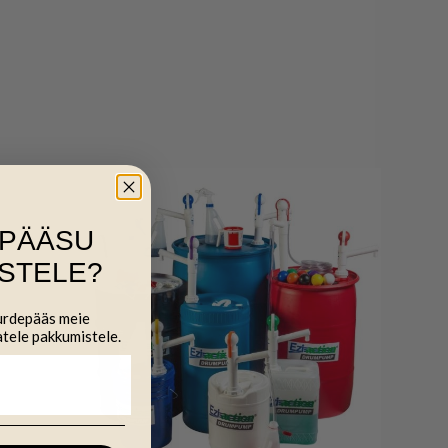
IPÄÄSU
STELE?
uurdepääs meie
atele pakkumistele.