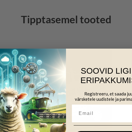
Tipptasemel tooted
SOOVID LIG
ERIPAKKUMI
Registreeru, et saada j
värsketele uudistele ja parim