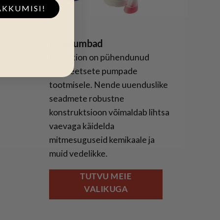
AKKUMISI!
Käsipumbad
Ezi-action on pühendunud
kvaliteetsete pumpade
tootmisele. Nende uuenduslike
seadmete robustne
konstruktsioon võimaldab lihtsa
vaevaga käidelda
mitmesuguseid kemikaale ja
muid vedelikke.
TUTVU MEIE
VALIKUGA