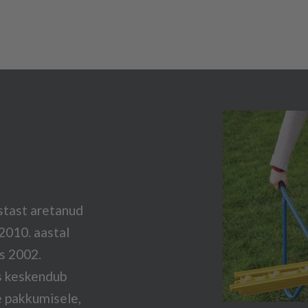
stast aretanud
2010. aastal
es 2002.
s keskendub
 pakkumisele,