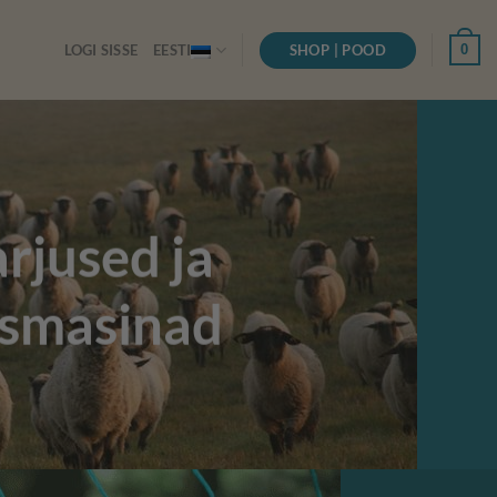
SHOP | POOD
0
LOGI SISSE
EESTI
arjused ja
usmasinad