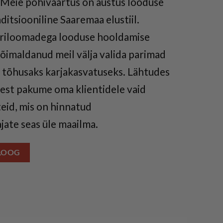
 Meie põhiväärtus on austus looduse
ditsiooniline Saaremaa elustiil.
kariloomadega looduse hooldamise
imaldanud meil välja valida parimad
 tõhusaks karjakasvatuseks. Lähtudes
st pakume oma klientidele vaid
eid, mis on hinnatud
ate seas üle maailma.
LOOG