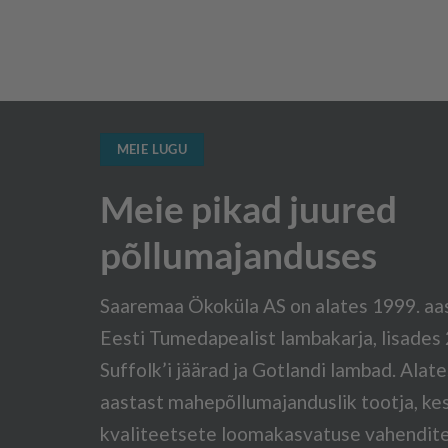
MEIE LUGU
Meie pikad juured
põllumajanduses
Saaremaa Ökoküla AS on alates 1999. aa
Eesti
Tumedapealist lambakarja, lisades 
Suffolk’i jäärad ja Gotlandi lambad. Alat
aastast mahepõllumajanduslik tootja, ke
kvaliteetsete loomakasvatuse vahendite