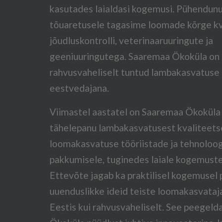
kasutades laialdasi kogemusi. Pühendun
tõuaretusele tagasime loomade kõrge kv
jõudluskontrolli, veterinaaruuringute ja
geeniuuringutega. Saaremaa Ökoküla on
rahvusvaheliselt tuntud lambakasvatuse
eestvedajana.
Viimastel aastatel on Saaremaa Ökoküla
tähelepanu lambakasvatusest kvaliteets
loomakasvatuse tööriistade ja tehnoloo
pakkumisele, tuginedes laiale kogemuste
Ettevõte jagab ka praktilisel kogemusel
uuenduslikke ideid teiste loomakasvataja
Eestis kui rahvusvaheliselt. See peegel