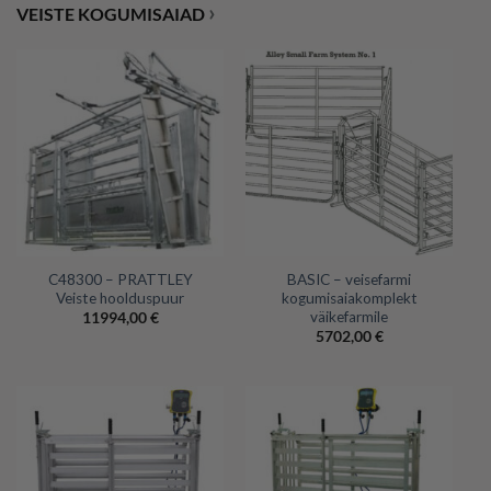
›
VEISTE KOGUMISAIAD
C48300 – PRATTLEY
BASIC – veisefarmi
Veiste hoolduspuur
kogumisaiakomplekt
väikefarmile
11994,00
€
5702,00
€