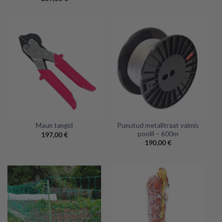
Punutud metalltraat valmis
Maun tangid
poolil – 600m
197,00
€
190,00
€