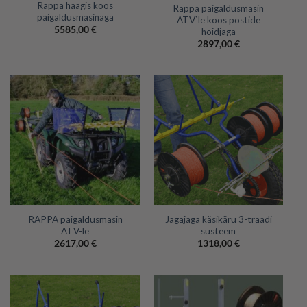
Rappa haagis koos
Rappa paigaldusmasin
paigaldusmasinaga
ATV`le koos postide
5585,00
€
hoidjaga
2897,00
€
RAPPA paigaldusmasin
Jagajaga käsikäru 3-traadi
ATV-le
süsteem
2617,00
€
1318,00
€