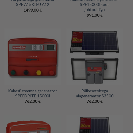
SPE A15XI EU A12
SPE15000i koos
juhtpuldiga
1499,00
€
991,00
€
Kahesüsteemne generaator
Päikesetoitega
SPEEDRITE 15000i
aiageneraator S3500
762,00
€
762,00
€