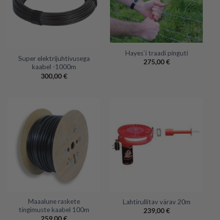
Hayes`i traadi pinguti
Super elektrijuhtivusega
275,00
€
kaabel -1000m
300,00
€
Maaalune raskete
Lahtirullitav värav 20m
tingimuste kaabel 100m
239,00
€
259,00
€