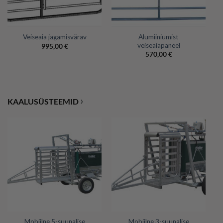
Alumiiniumist
Veiseaia jagamisvärav
veiseaiapaneel
995,00
€
570,00
€
›
KAALUSÜSTEEMID
Mobiilne 5-suunalise
Mobiilne 3-suunalise