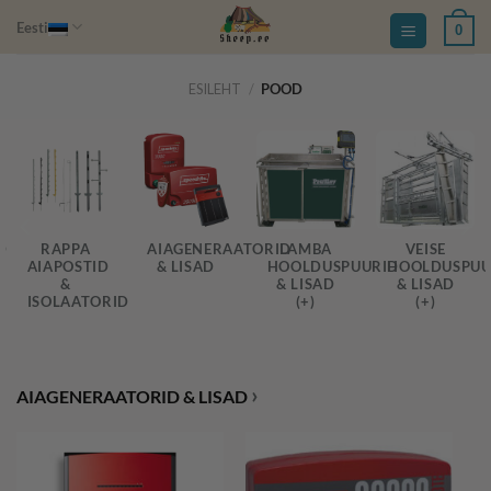
Skip
Eesti
0
to
content
ESILEHT
/
POOD
D
RAPPA
AIAGENERAATORID
LAMBA
VEISE
AIAPOSTID
& LISAD
HOOLDUSPUURID
HOOLDUSPUU
&
& LISAD
& LISAD
ISOLAATORID
(+)
(+)
›
AIAGENERAATORID & LISAD