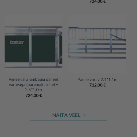
724,00
€
Viineer/alu lambaaia paneel,
Paneelvärav 2.1*1.1m
väravaga (paremakäeline) –
712,00
€
2,5*1,0m
724,00
€
NÄITA VEEL