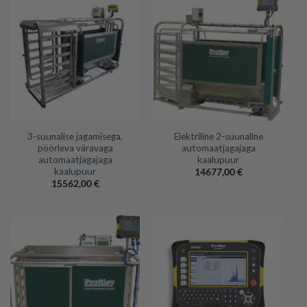
3-suunalise jagamisega,
Elektriline 2-suunaline
pöörleva väravaga
automaatjagajaga
automaatjagajaga
kaalupuur
kaalupuur
14677,00
€
15562,00
€