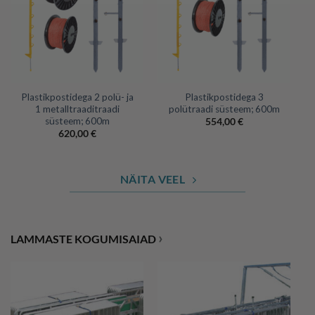
Plastikpostidega 2 polü- ja
Plastikpostidega 3
1 metalltraaditraadi
polütraadi süsteem; 600m
süsteem; 600m
554,00
€
620,00
€
NÄITA VEEL
›
LAMMASTE KOGUMISAIAD