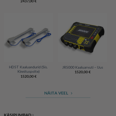
2437,00
€
HD5T Kaaluandurid (Sis.
JR5000 Kaaluarvuti – Uus
Kinnituspolte)
1520,00
€
1520,00
€
NÄITA VEEL
›
KÄSIPUMBAD