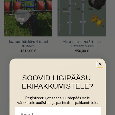
Jagajaga käsikäru 4 traadi
Metallpostidega 3-traadi
süsteem
süsteem; 600m
1316,00
€
950,00
€
SOOVID LIGIPÄÄSU
ERIPAKKUMISTELE?
Registreeru, et saada juurdepääs meie
värsketele uudistele ja parimatele pakkumistele.