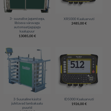
3- suunalise jagamisega,
XR5000 Kaaluarvuti
libiseva väravaga
2485,00
€
automaatjagajaga
kaalupuur
13085,00
€
3-Suunaline käsitsi
ID5000 Kaaluarvuti
juhitavad lambakaalu
1926,00
€
puurid