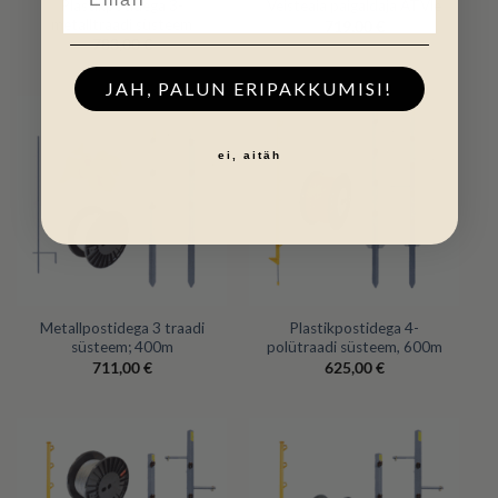
Plastikpotidega 3-
Veisteaia paigaldaja ATVle
metalltraadi süsteem
719,00
€
783,00
€
JAH, PALUN ERIPAKKUMISI!
ei, aitäh
Metallpostidega 3 traadi
Plastikpostidega 4-
süsteem; 400m
polütraadi süsteem, 600m
711,00
€
625,00
€