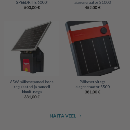
SPEEDRITE 6000i
aiageneraator S1000
503,00
€
452,00
€
65W päikesepaneel koos
Päikesetoitega
regulaatori ja paneeli
aiageneraator S500
kinnitusega
381,00
€
381,00
€
NÄITA VEEL