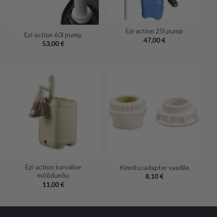
Ezi-action 25l pump
Ezi-action 60l pump
47,00
€
53,00
€
Ezi-action turvaline
Kinnitusadapter vaadile
mõõdunõu
8,10
€
11,00
€