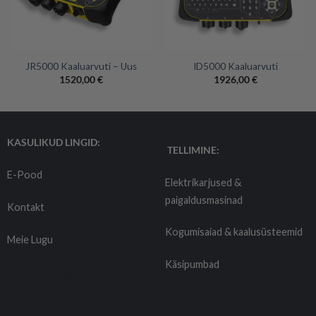
JR5000 Kaaluarvuti – Uus
ID5000 Kaaluarvuti
1520,00
€
1926,00
€
KASULIKUD LINGID:
TELLIMINE:
E-Pood
Elektrikarjused &
paigaldusmasinad
Kontakt
Kogumisaiad & kaalusüsteemid
Meie Lugu
Käsipumbad
Tarnetingimused