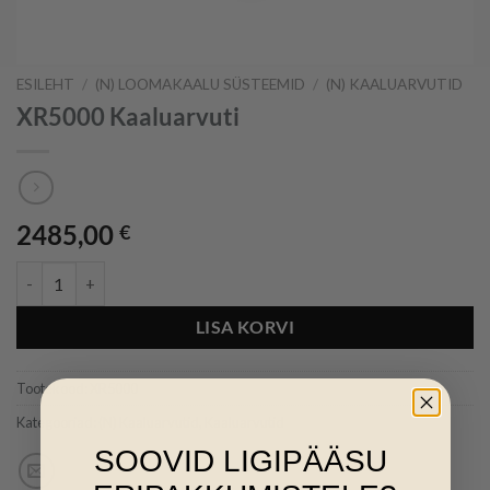
ESILEHT
/
(N) LOOMAKAALU SÜSTEEMID
/
(N) KAALUARVUTID
XR5000 Kaaluarvuti
2485,00
€
XR5000 Kaaluarvuti kogus
LISA KORVI
Tootekood:
XR5000
Kategooriad:
(N) Kaaluarvutid
,
Kaaluarvutid
SOOVID LIGIPÄÄSU