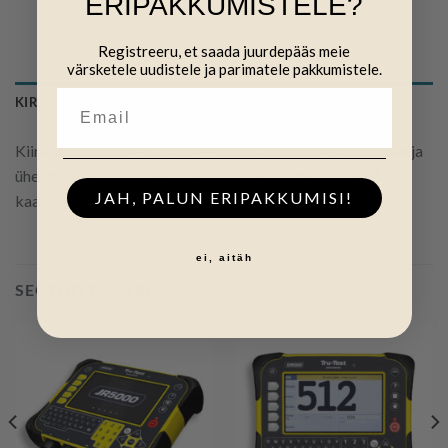
ERIPAKKUMISTELE?
Registreeru, et saada juurdepääs meie
värsketele uudistele ja parimatele pakkumistele.
KIRJELDUS
Kiire seadistamine ja andmeedastus koos suure mälumahu ja
ühenduvusega, et muuta kariloomade haldamise viisid
JAH, PALUN ERIPAKKUMISI!
kaasaegseks.
ei, aitäh
SEOTUD TOOTED