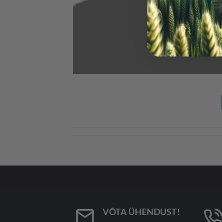
VÕTA ÜHENDUST!