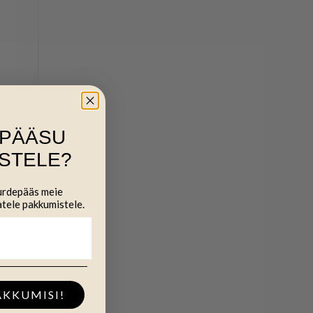
IPÄÄSU
STELE?
uurdepääs meie
atele pakkumistele.
AKKUMISI!