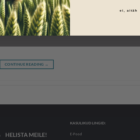
ei, aitäh
CONTINUE READING
→
KASULIKUD LINGID:
HELISTA MEILE!
E-Pood