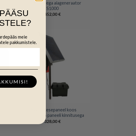
Päikesetoitega aiageneraator
500
S1000
IPÄÄSU
452,00
€
STELE?
uurdepääs meie
atele pakkumistele.
AKKUMISI!
+
18W päikesepaneel koos
ga
regulaatori ja paneeli kinnitusega
328,00
€