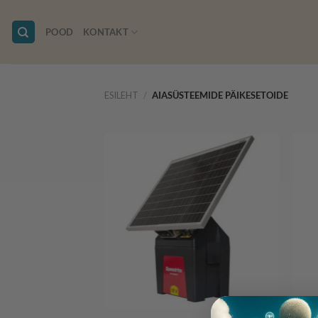
Skip
to
POOD
KONTAKT
content
ESILEHT
/
AIASÜSTEEMIDE PÄIKESETOIDE
+
+