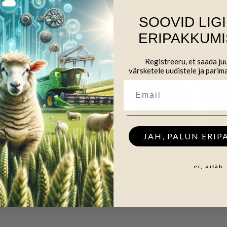
kesetoitega aiageneraator S150
Päikesetoitega aiageneraator S
281,00
€
381,00
€
SOOVID LIG
ERIPAKKUMI
Registreeru, et saada j
värsketele uudistele ja parim
JAH, PALUN ERIP
+
ei, aitäh
Päikesetoitega aiageneraator
45W päikesepaneel koos
S3500
regulaatori ja paneeli kinnituse
762,00
€
330,00
€