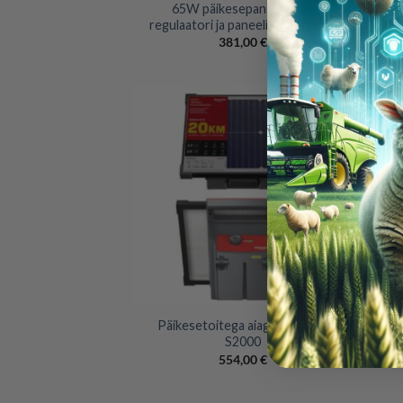
65W päikesepaneel koos
Päi
regulaatori ja paneeli kinnitusega
381,00
€
+
+
Päikesetoitega aiageneraator
S2000
554,00
€