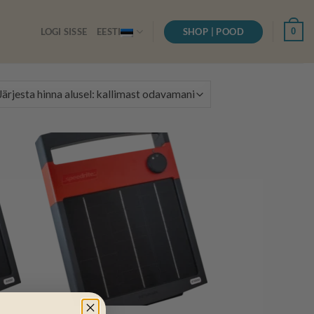
SHOP | POOD
0
LOGI SISSE
EESTI
ed
:
+