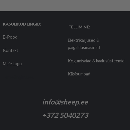
KASULIKUD LINGID:
TELLIMINE:
E-Pood
Elektrikarjused &
paigaldusmasinad
Kontakt
Kogumisaiad & kaalusüsteemid
Meie Lugu
Käsipumbad
Tarnetingimused
info@sheep.ee
+372 5040273