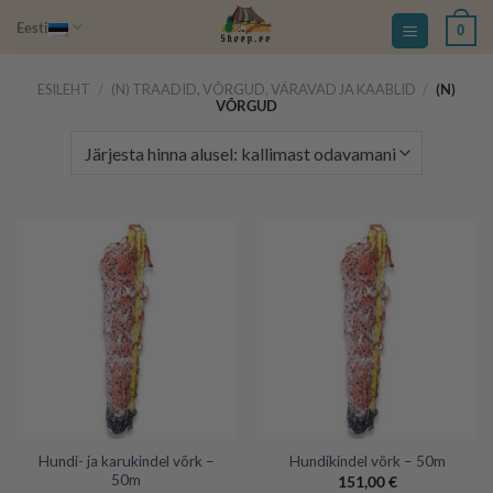
Skip
Eesti
0
to
content
ESILEHT
/
(N) TRAADID, VÕRGUD, VÄRAVAD JA KAABLID
/
(N)
VÕRGUD
Hundi- ja karukindel võrk –
Hundikindel võrk – 50m
50m
151,00
€