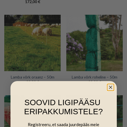
172,00
€
Lamba võrk oraanz – 50m
Lamba võrk roheline – 50m
98,00
€
98,00
€
SOOVID LIGIPÄÄSU
ERIPAKKUMISTELE?
Registreeru, et saada juurdepääs meie