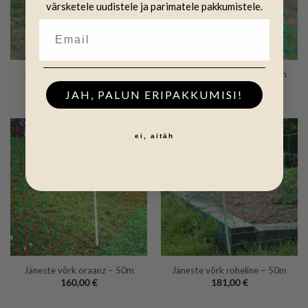
värsketele uudistele ja parimatele pakkumistele.
Kanade võrk oraanz – 50m
Kanade võrk roheline – 50m
147,00
€
158,00
€
JAH, PALUN ERIPAKKUMISI!
ei, aitäh
Jäneste võrk oraanz – 50m
Jäneste võrk roheline – 50m
160,00
€
181,00
€