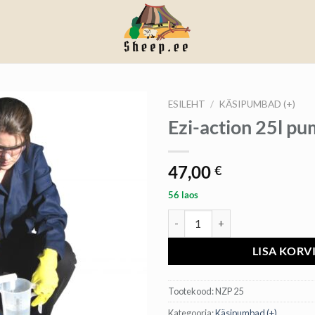
ESILEHT
/
KÄSIPUMBAD (+)
Ezi-action 25l p
47,00
€
56 laos
Ezi-action 25l pump kogus
LISA KORV
Tootekood:
NZP 25
Kategooria:
Käsipumbad (+)