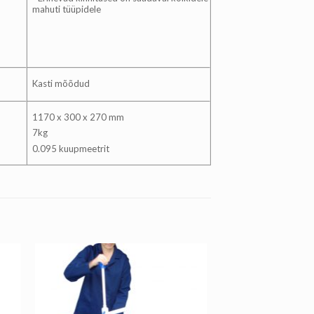
mahuti tüüpidele
Kasti mõõdud
1170 x 300 x 270 mm
7kg
0.095 kuupmeetrit