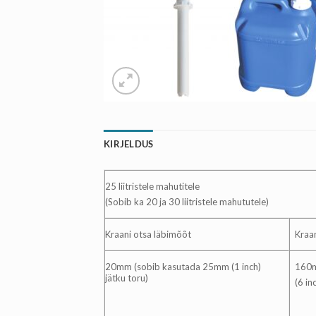
KIRJELDUS
25 liitristele mahutitele
(Sobib ka 20 ja 30 liitristele mahututele)
Kraani otsa läbimõõt
Kraan
20mm (sobib kasutada 25mm (1 inch)
160
jätku toru)
(6 in