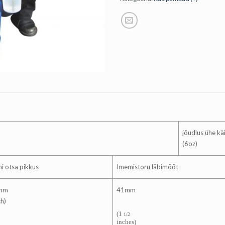
jõudlus ühe k
(6oz)
i otsa pikkus
Imemistoru läbimõõt
mm
41mm
ch)
(1
1/2
inches)