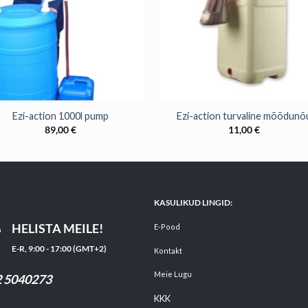
+
Ezi-action 1000l pump
Ezi-action turvaline mõõdunõ
89,00
€
11,00
€
KASULIKUD LINGID:
HELISTA MEILE!
E-Pood
E-R, 9:00 - 17:00 (GMT+2)
Kontakt
Meie Lugu
 5040273
KKK