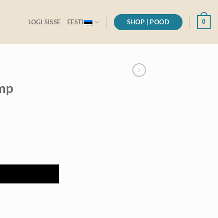
SHOP | POOD
0
LOGI SISSE
EESTI
ump
I