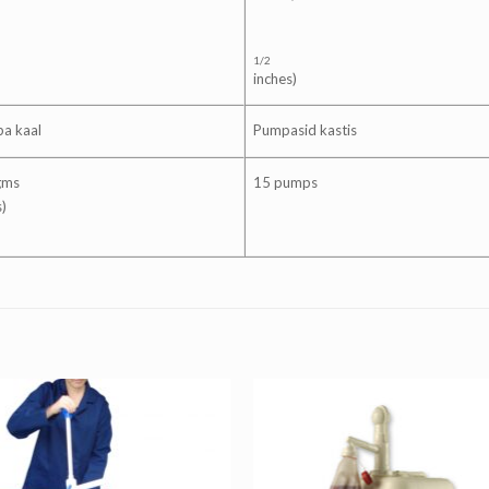
1/2
inches)
a kaal
Pumpasid kastis
gms
15 pumps
s)