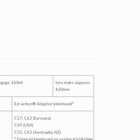
äiguga: 160ml
toru maks sügavus:
420mm
Ezi-action® Adaptor kinnitused*
C57, C63 (Euroopa)
C69 (USA)
C55, C63 (Austraalia, NZ)
* Erinevad kinnitused on saadaval kõikidele