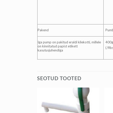
Pakend
Pumb
Iga pump on pakitud eraldi kilekotti, millele
400
on kinnitatud papist etikett
(.9lb
kasutusjuhendiga
SEOTUD TOOTED