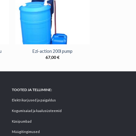
+
u
Ezi-action 200l pump
67,00
€
TOOTED JA TELLIMINE:
Elektrikarjused ja paigaldus
Kogumisaiad ja kaalusüsteemid
Käsipumbad
Müügitingimused