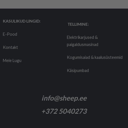
KASULIKUD LINGID:
TELLIMINE:
E-Pood
Elektrikarjused &
paigaldusmasinad
Kontakt
Kogumisaiad & kaalusüsteemid
Meie Lugu
Käsipumbad
Tarnetingimused
info@sheep.ee
+372 5040273