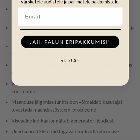
värsketele uudistele ja parimatele pakkumistele.
14,2 J maksimaalne väljundenergia (21 J salvestatud
energia)
Kõige võimsam Euroopa nõuetele vastav energiavarustaja
turul
JAH, PALUN ERIPAKKUMISI!
Uus isoleeritud toiteallikas kaitseb teie elektrivõrku
välgulöökide eest
ei, aitäh
Helisignaal ja visuaalne häire aktiveerub, kui aia koormus
peaks järsult suurenema
Visuaalne häire annab märku, kui tara on tugevalt
koormatud
Maanduse jälgimise funktsioon võimaldab kasutajal
tuvastada maandussüsteemi probleeme
Visuaalne indikaator näitab generaatori jõudlust
Uued suured klemmid tagavad töökindla ühenduse