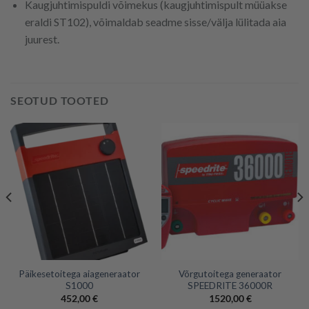
Kaugjuhtimispuldi võimekus (kaugjuhtimispult müüakse
eraldi ST102), võimaldab seadme sisse/välja lülitada aia
juurest.
SEOTUD TOOTED
Päikesetoitega aiageneraator
Võrgutoitega generaator
S1000
SPEEDRITE 36000R
452,00
€
1520,00
€