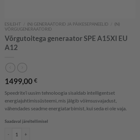
ESILEHT
/
(N) GENERAATORID JA PÄIKESEPANEELID
/
(N)
VÕRGUGENERAATORID
Võrgutoitega generaator SPE A15XI EU
A12
1499,00
€
Speedrite’i uusim tehnoloogia sisaldab intelligentset
energiajuhtimissüsteemi, mis jälgib võimsusvajadust,
vähendades seadme energiatarbimist, kui seda ei ole vaja.
Saadaval järeltellimisel
Võrgutoitega generaator SPE A15XI EU A12 kogus