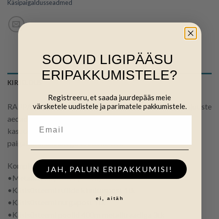
Käsipaigaldusseadmed
SOOVID LIGIPÄÄSU
ERIPAKKUMISTELE?
KIRJELDUS
Registreeru, et saada juurdepääs meie
värsketele uudistele ja parimatele pakkumistele.
RAPPA käsipaigaldus süsteem on sobiv lühikeste- või ajutiste
aedade rajamiseks. Samuti on käsisüsteemi võimalik
kasutada oludes, kus pole piisavalt ruumi
paigaldusmasinatega töötamiseks.
Komplekti kuuluvad:
JAH, PALUN ERIPAKKUMISI!
•Metallist aiapostid (80cm) 36tk
•Käsisüsteemi rullide kinnituspost 1tk
ei, aitäh
•Käsisüsteemi nurgapost 1tk
•Käsisüsteemi poolid 400m metalltraadiga 3tk