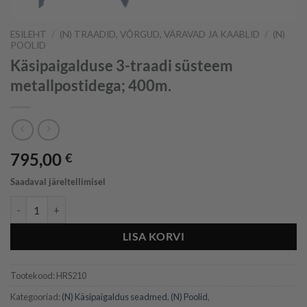
ESILEHT
/
(N) TRAADID, VÕRGUD, VÄRAVAD JA KAABLID
/
(N)
POOLID
Käsipaigalduse 3-traadi süsteem
metallpostidega; 400m.
795,00
€
Saadaval järeltellimisel
Käsipaigalduse 3-traadi süsteem metallpostidega; 400m. kogus
LISA KORVI
Tootekood:
HRS210
Kategooriad:
(N) Käsipaigaldus seadmed
,
(N) Poolid
,