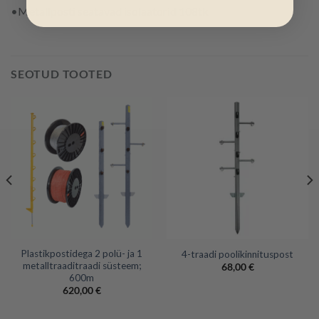
•Metallposti seatavad isolaatorid 108tk
SEOTUD TOOTED
Plastikpostidega 2 polü- ja 1
4-traadi poolikinnituspost
metalltraaditraadi süsteem;
68,00
€
600m
620,00
€