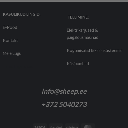
KASULIKUD LINGID:
TELLIMINE:
E-Pood
Elektrikarjused &
paigaldusmasinad
Kontakt
Kogumisaiad & kaalusüsteemid
Meie Lugu
Käsipumbad
Tarnetingimused
info@sheep.ee
+372 5040273