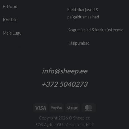
E-Pood
Elektrikarjused &
paigaldusmasinad
Kontakt
Kogumisaiad & kaalusüsteemid
Meie Lugu
Käsipumbad
Tarnetingimused
info@sheep.ee
+372 5040273
Copyright 2026 ©
Sheep.ee
SÕK Agritec OÜ, Lõmala küla, Niidi