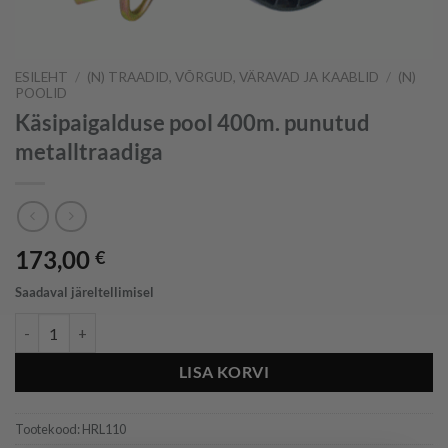
ESILEHT
/
(N) TRAADID, VÕRGUD, VÄRAVAD JA KAABLID
/
(N)
POOLID
Käsipaigalduse pool 400m. punutud
metalltraadiga
173,00
€
Saadaval järeltellimisel
Käsipaigalduse pool 400m. punutud metalltraadiga kogus
LISA KORVI
Tootekood:
HRL110