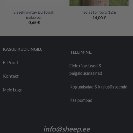
Sissekruvitav puitposti
Isolaator toru 12m
isolaator
14,00
€
0,65
€
KASULIKUD LINGID:
TELLIMINE:
E-Pood
Elektrikarjused &
paigaldusmasinad
Kontakt
Kogumisaiad & kaalusüsteemid
Meie Lugu
Käsipumbad
Tarnetingimused
info@sheep.ee