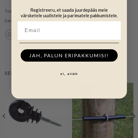
Registreeru, et saada juurdepääs meie
Tootekood:
INS116
värsketele uudistele ja parimatele pakkumistele.
Kategooriad:
(N) Isolaatorid
,
Isolaatorid
JAH, PALUN ERIPAKKUMISI!
SEOTUD TOOTED
ei, aitäh