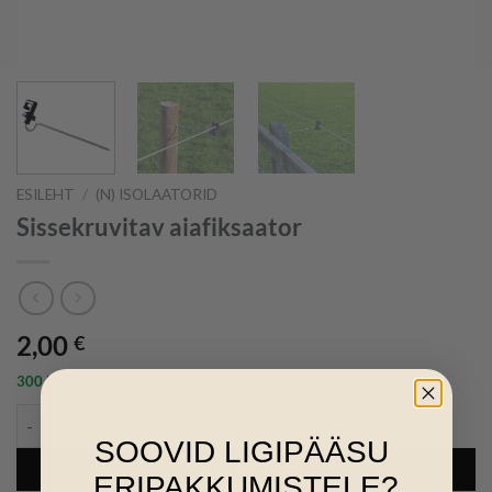
ESILEHT
/
(N) ISOLAATORID
Sissekruvitav aiafiksaator
2,00
€
300 laos (saab järeltellida)
Sissekruvitav aiafiksaator kogus
SOOVID LIGIPÄÄSU
LISA KORVI
ERIPAKKUMISTELE?