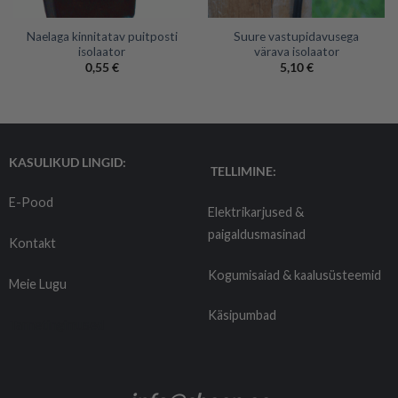
Naelaga kinnitatav puitposti
Suure vastupidavusega
isolaator
värava isolaator
0,55
€
5,10
€
KASULIKUD LINGID:
TELLIMINE:
E-Pood
Elektrikarjused &
paigaldusmasinad
Kontakt
Kogumisaiad & kaalusüsteemid
Meie Lugu
Käsipumbad
Tarnetingimused