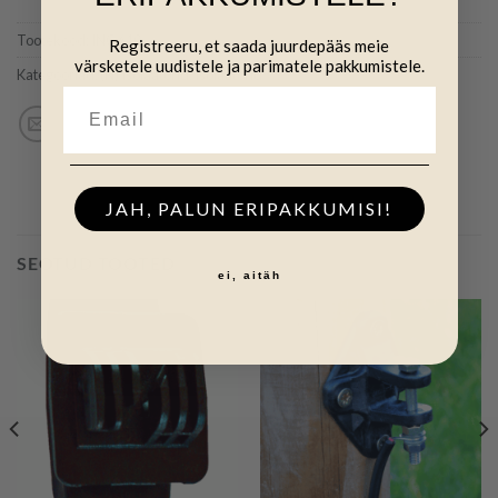
Tootekood:
INO610
Registreeru, et saada juurdepääs meie
värsketele uudistele ja parimatele pakkumistele.
Kategooriad:
(N) Isolaatorid
,
Isolaatorid
JAH, PALUN ERIPAKKUMISI!
SEOTUD TOOTED
ei, aitäh