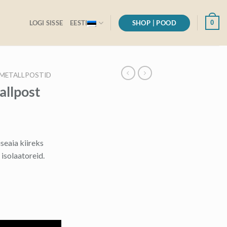
SHOP | POOD
0
LOGI SISSE
EESTI
) METALLPOSTID
allpost
useaia kiireks
 isolaatoreid.