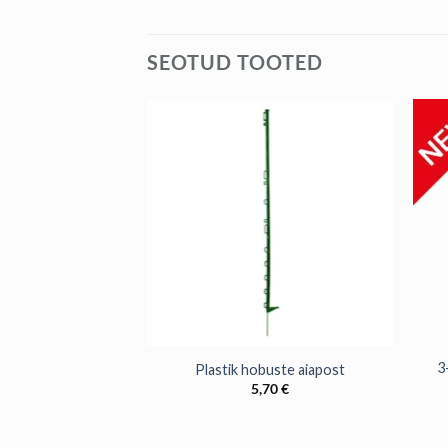
SEOTUD TOOTED
+
+
3
stikpost – must
Plastik hobuste aiapost
65
€
5,70
€