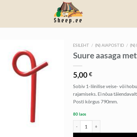
ESILEHT
/
(N) AIAPOSTID
/
(N
Suure aasaga met
5,00
€
Sobiv 1-liinilise veise- või hob
rajamiseks. Ei nõua täiendavalt
Posti kõrgus 790mm.
80 laos
Suure aasaga metallpost kogus