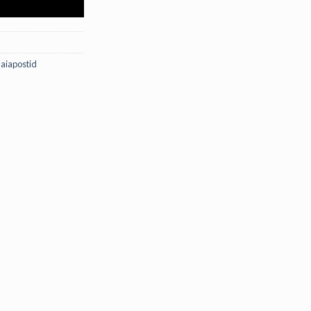
I
aiapostid