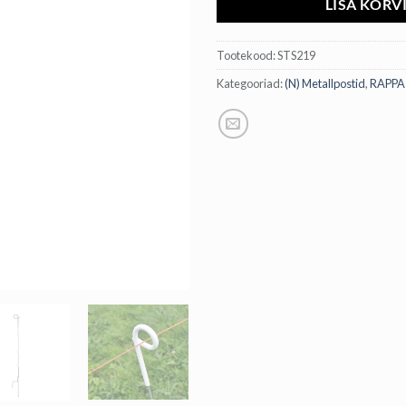
LISA KORV
Tootekood:
STS219
Kategooriad:
(N) Metallpostid
,
RAPPA 