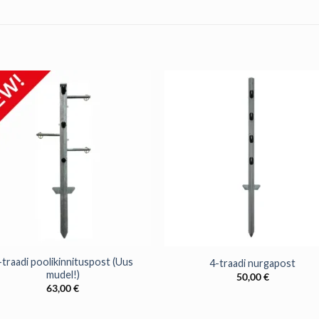
+
-traadi poolikinnituspost (Uus
4-traadi nurgapost
mudel!)
50,00
€
63,00
€