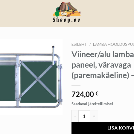
ESILEHT
/
LAMBA HOOLDUSPUUR
Viineer/alu lamba
paneel, väravaga
(paremakäeline) 
724,00
€
Saadaval järeltellimisel
Viineer/alu lambaaia paneel, vära
LISA KORV