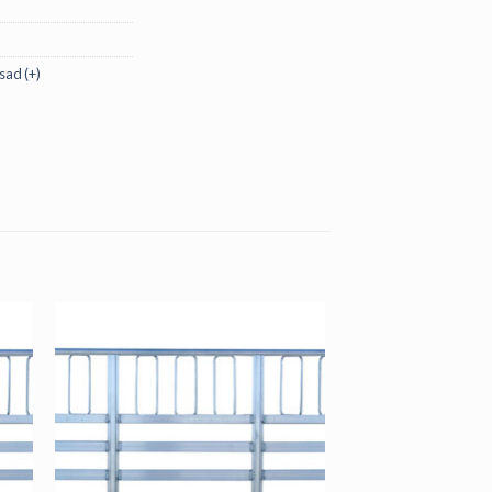
sad (+)
IPÄÄSU
STELE?
uurdepääs meie
atele pakkumistele.
AKKUMISI!