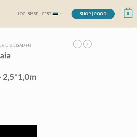
SHOP | POOD
0
LOGI SISSE
EESTI
ID & LISAD (+)
aia
– 2,5*1,0m
vaga (paremakäeline) - 2,5*1,0m kogus
I