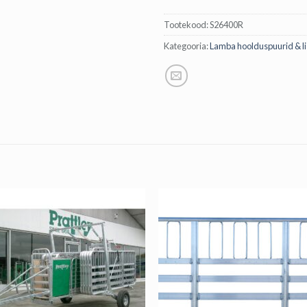
Tootekood:
S26400R
Kategooria:
Lamba hoolduspuurid & li
SOOVID LIG
ERIPAKKUMI
Registreeru, et saada j
värsketele uudistele ja parim
JAH, PALUN ERIP
ei, aitäh