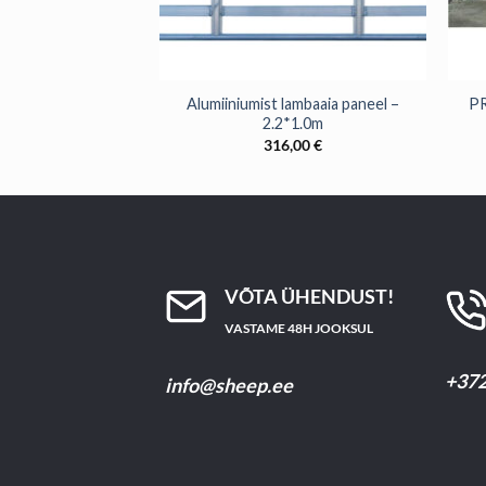
+
+
lambaaia paneel –
Alumiiniumist lambaaia paneel –
PR
*0.9m
2.2*1.0m
,00
€
316,00
€
VÕTA ÜHENDUST!
VASTAME 48H JOOKSUL
+372
info@sheep.ee