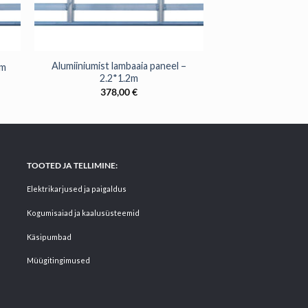
+
Alumiiniumist lambaaia paneel –
0m
2.2*1.2m
378,00
€
TOOTED JA TELLIMINE:
Elektrikarjused ja paigaldus
Kogumisaiad ja kaalusüsteemid
Käsipumbad
Müügitingimused