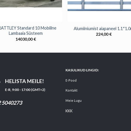
+
ATTLEY Standard 10 Mobiilne
Alumiiniumist aiapaneel 1.1*1.
Lambaaia Süsteem
224,00
€
14030,00
€
KASULIKUD LINGID:
HELISTA MEILE!
E-Pood
E-R, 9:00 - 17:00 (GMT+2)
Kontakt
Meie Lugu
 5040273
KKK