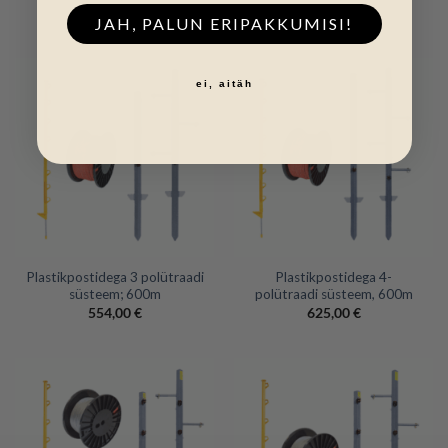
711,00
€
950,00
€
JAH, PALUN ERIPAKKUMISI!
ei, aitäh
Plastikpostidega 3 polütraadi
Plastikpostidega 4-
süsteem; 600m
polütraadi süsteem, 600m
554,00
€
625,00
€