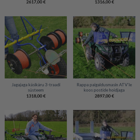
2617,00
€
1316,00
€
Jagajaga käsikäru 3-traadi
Rappa paigaldusmasin ATV`le
süsteem
koos postide hoidjaga
1318,00
€
2897,00
€