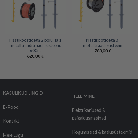
Plastikpostidega 2 polü- ja 1
Plastikpotidega 3-
metalltraaditraadi süsteem;
metalltraadi süsteem
600m
783,00
€
620,00
€
KASULIKUD LINGID:
TELLIMINE:
E-Pood
Elektrikarjused &
paigaldusmasinad
Kontakt
Kogumisaiad & kaalusüsteemid
Meie Lugu