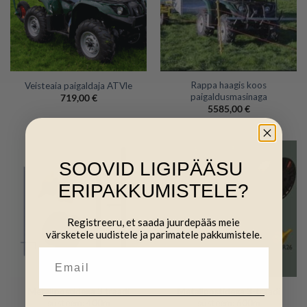
Rappa haagis koos
Veisteaia paigaldaja ATVle
paigaldusmasinaga
719,00
€
5585,00
€
SOOVID LIGIPÄÄSU
ERIPAKKUMISTELE?
Registreeru, et saada juurdepääs meie
värsketele uudistele ja parimatele pakkumistele.
Metallpostidega 3 traadi
Metallpostidega 3-traadi
süsteem; 400m
süsteem; 600m