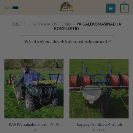
Skip
Eesti
0
to
content
ESILEHT
/
RAPPA AIASÜSTEEMID
/
PAIGALDUSMASINAD JA
KOMPLEKTID
RAPPA paigaldusmasin ATV-
Jagajaga käsikäru 4 traadi
le
süsteem