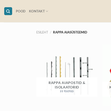
Skip
to
POOD
KONTAKT
content
ESILEHT
/
RAPPA AIASÜSTEEMID
RAPPA AIAPOSTID &
ISOLAATORID
35 TOOTED