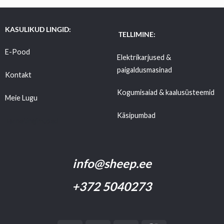
KASULIKUD LINGID:
TELLIMINE:
E-Pood
Elektrikarjused &
paigaldusmasinad
Kontakt
Kogumisaiad & kaalusüsteemid
Meie Lugu
Käsipumbad
Tarnetingimused
info@sheep.ee
+372 5040273