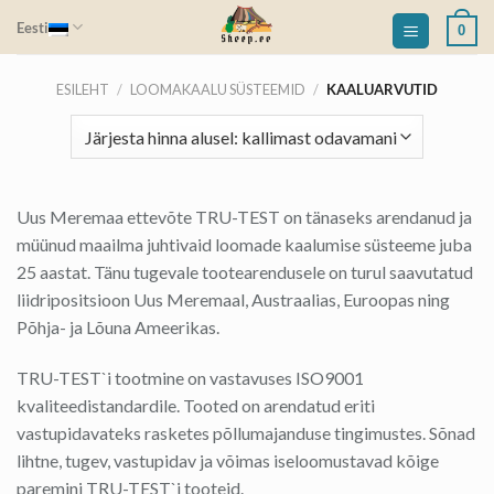
Skip
Eesti
0
to
content
ESILEHT
/
LOOMAKAALU SÜSTEEMID
/
KAALUARVUTID
Uus Meremaa ettevõte TRU-TEST on tänaseks arendanud ja
müünud maailma juhtivaid loomade kaalumise süsteeme juba
25 aastat. Tänu tugevale tootearendusele on turul saavutatud
liidripositsioon Uus Meremaal, Austraalias, Euroopas ning
Põhja- ja Lõuna Ameerikas.
TRU-TEST`i tootmine on vastavuses ISO9001
kvaliteedistandardile. Tooted on arendatud eriti
vastupidavateks rasketes põllumajanduse tingimustes. Sõnad
lihtne, tugev, vastupidav ja võimas iseloomustavad kõige
paremini TRU-TEST`i tooteid.