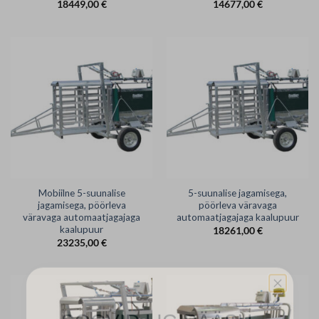
18449,00
€
14677,00
€
Mobiilne 5-suunalise
5-suunalise jagamisega,
jagamisega, pöörleva
pöörleva väravaga
väravaga automaatjagajaga
automaatjagajaga kaalupuur
kaalupuur
18261,00
€
23235,00
€
SOOVID LIGIPÄÄSU