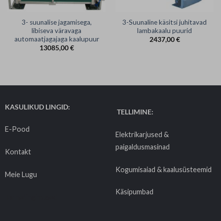
3- suunalise jagamisega,
3-Suunaline käsitsi juhitavad
libiseva väravaga
lambakaalu puurid
automaatjagajaga kaalupuur
2437,00
€
13085,00
€
KASULIKUD LINGID:
TELLIMINE:
E-Pood
Elektrikarjused &
paigaldusmasinad
Kontakt
Kogumisaiad & kaalusüsteemid
Meie Lugu
Käsipumbad
Tarnetingimused