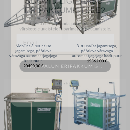
ERIPAKKUMISTELE?
Registreeru, et saada juurdepääs meie
värsketele uudistele ja parimatele pakkumistele.
Mobiilne 3-suunalise
3-suunalise jagamisega,
jagamisega, pöörleva
pöörleva väravaga
väravaga automaatjagajaga
automaatjagajaga kaalupuur
JAH, PALUN ERIPAKKUMISI!
kaalupuur
15562,00
€
20450,00
€
ei, aitäh