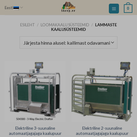
Skip
Eesti
0
to
content
ESILEHT
/
LOOMAKAALU SÜSTEEMID
/
LAMMASTE
KAALUSÜSTEEMID
Elektriline 3-suunaline
Elektriline 2-suunaline
automaatjagajaga kaalupuur
automaatjagajaga kaalupuur