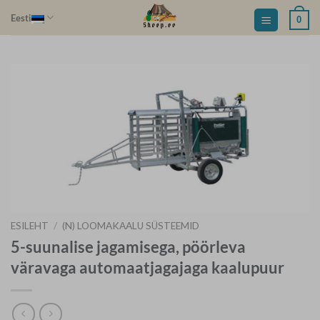
Skip
Eesti
0
to
content
ESILEHT
/
(N) LOOMAKAALU SÜSTEEMID
5-suunalise jagamisega, pöörleva
väravaga automaatjagajaga kaalupuur