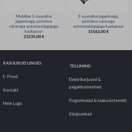
Mobiilne 5-suunalise
3-suunalise jagamisega,
jagamisega, pöörleva
pöörleva väravaga
väravaga automaatjagajaga
automaatjagajaga kaalupuur
kaalupuur
15562,00
€
23235,00
€
KASULIKUD LINGID:
TELLIMINE:
E-Pood
Elektrikarjused &
paigaldusmasinad
Kontakt
Kogumisaiad & kaalusüsteemid
Meie Lugu
Käsipumbad
Tarnetingimused