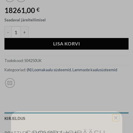
18261,00
€
Saadaval järeltellimisel
5-suunalise jagamisega, pöörleva väravaga automaatjagajaga kaalupu
LISA KORVI
Tootekood:
S04250UK
Kategooriad:
(N) Loomakaalu süsteemid
,
Lammaste kaalusüsteemid
KIRJELDUS
SOOVID LIGIPÄÄSU
PRATTLEY – AUTO DRAFT lahendus