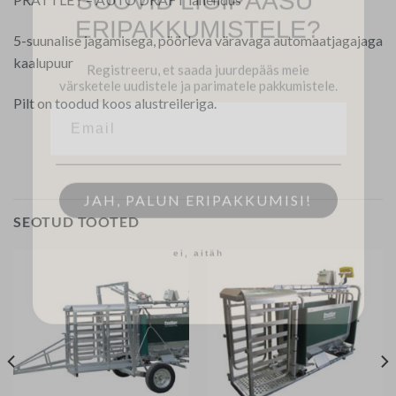
ERIPAKKUMISTELE?
5-suunalise jagamisega, pöörleva väravaga automaatjagajaga
Registreeru, et saada juurdepääs meie
kaalupuur
värsketele uudistele ja parimatele pakkumistele.
Pilt on toodud koos alustreileriga.
JAH, PALUN ERIPAKKUMISI!
SEOTUD TOOTED
ei, aitäh