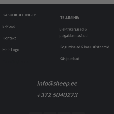
KASULIKUD LINGID:
TELLIMINE:
E-Pood
Elektrikarjused &
paigaldusmasinad
Kontakt
Kogumisaiad & kaalusüsteemid
Meie Lugu
Käsipumbad
Tarnetingimused
info@sheep.ee
+372 5040273