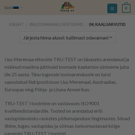
Skip
Eesti
0
to
content
ESILEHT
/
(N) LOOMAKAALU SÜSTEEMID
/
(N) KAALUARVUTID
Uus Meremaa ettevõte TRU-TEST on tänaseks arendanud ja
müünud maailma juhtivaid loomade kaalumise süsteeme juba
üle 25 aasta. Tänu tugevale tootearendusele on turul
saavutatud liidripositsioon Uus Meremaal, Austraalias,
Euroopas ning Põhja- ja Lõuna Ameerikas.
TRU-TEST`i tootmine on vastavuses ISO9001
kvaliteedistandardile. Tooted on arendatud eriti
vastupidavateks rasketes põllumajanduse tingimustes. Sõnad
lihtne, tugev, vastupidav ja võimas iseloomustavad kõige
paremini TRU-TEST`i tooteid.