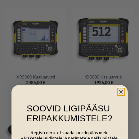
XR5000 Kaaluarvuti
ID5000 Kaaluarvuti
2485,00
€
1926,00
€
SOOVID LIGIPÄÄSU
ERIPAKKUMISTELE?
Registreeru, et saada juurdepääs meie
värsketele uudistele ja parimatele pakkumistele.