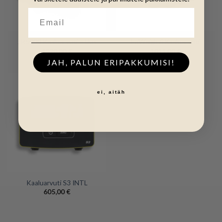
JR5000 Kaaluarvuti – Uus
EziWeigh7i Kaaluarvuti
1520,00
€
1011,00
€
JAH, PALUN ERIPAKKUMISI!
ei, aitäh
Kaaluarvuti S3 INTL
605,00
€