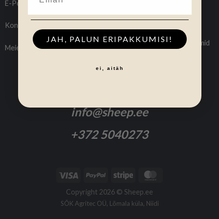
E-Pood
Elektrikarjused &
paigaldusmasinad
Kontakt
JAH, PALUN ERIPAKKUMISI!
Kogumisaiad & kaalusüsteemid
Meie Lugu
Käsipumbad
ei, aitäh
Tarnetingimused
info@sheep.ee
+372 5040273
Copyright 2026 ©
Sheep.ee
SÕK Agritec OÜ, Lõmala küla, Niidi