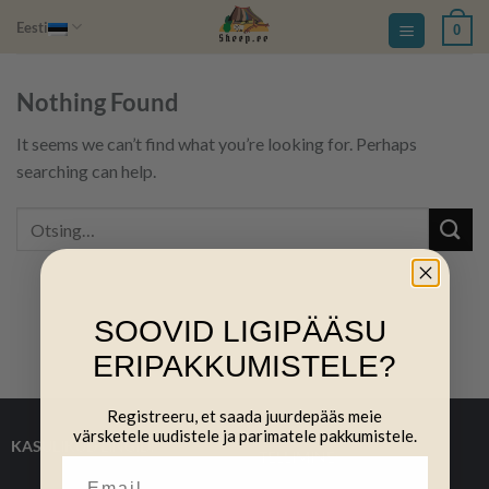
Skip
Eesti
0
to
content
Nothing Found
It seems we can’t find what you’re looking for. Perhaps
searching can help.
SOOVID LIGIPÄÄSU
ERIPAKKUMISTELE?
Registreeru, et saada juurdepääs meie
värsketele uudistele ja parimatele pakkumistele.
KASULIKUD LINGID:
TELLIMINE: