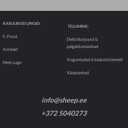
KASULIKUD LINGID:
TELLIMINE:
E-Pood
Elektrikarjused &
paigaldusmasinad
Kontakt
Kogumisaiad & kaalusüsteemid
Meie Lugu
Käsipumbad
Tarnetingimused
info@sheep.ee
+372 5040273