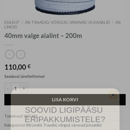
ESILEHT
/
(N) TRAADID, VÕRGUD, VÄRAVAD JA KAABLID
/
(N)
LINDID
40mm valge aialint – 200m
110,00
€
Saadaval järeltellimisel
40mm valge aialint - 200m kogus
LISA KORVI
SOOVID LIGIPÄÄSU
ERIPAKKUMISTELE?
Tootekood:
WIT341
Kategooriad:
(N) Lindid
,
Traadid, võrgud, väravad ja kaablid
Registreeru, et saada juurdepääs meie