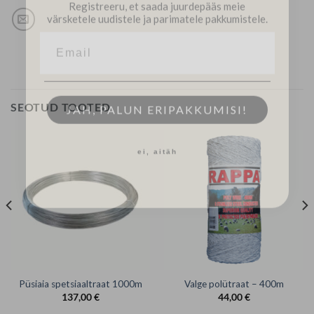
värsketele uudistele ja parimatele pakkumistele.
JAH, PALUN ERIPAKKUMISI!
SEOTUD TOOTED
ei, aitäh
Püsiaia spetsiaaltraat 1000m
Valge polütraat – 400m
137,00
€
44,00
€