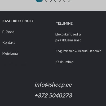
KASULIKUD LINGID:
TELLIMINE:
E-Pood
Elektrikarjused &
paigaldusmasinad
Kontakt
Kogumisaiad & kaalusüsteemid
Meie Lugu
Käsipumbad
Tarnetingimused
info@sheep.ee
+372 5040273