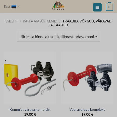
Skip
Eesti
0
to
content
ESILEHT
/
RAPPA AIASÜSTEEMID
/
TRAADID, VÕRGUD, VÄRAVAD
JA KAABLID
Kummist värava komplekt
Vedruvärava komplekt
19,00
€
19,00
€