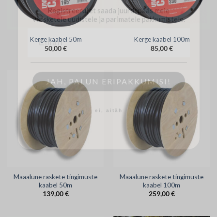
värsketele uudistele ja parimatele pakkumistele.
Kerge kaabel 50m
Kerge kaabel 100m
50,00
€
85,00
€
JAH, PALUN ERIPAKKUMISI!
ei, aitäh
Maaalune raskete tingimuste
Maaalune raskete tingimuste
kaabel 50m
kaabel 100m
139,00
€
259,00
€