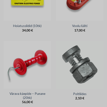
Hoiatussildid (10tk)
Voolu lüliti
34,00
€
17,00
€
Värava käepide – Punane
Poltliides
(20tk)
2,10
€
56,00
€