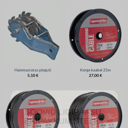
Hammasratas pinguti
Kerge kaabel 25m
5,10
€
27,00
€
SOOVID LIGIPÄÄSU
ERIPAKKUMISTELE?
Registreeru, et saada juurdepääs meie