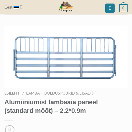
Skip
Eesti
0
to
content
ESILEHT
/
LAMBA HOOLDUSPUURID & LISAD (+)
Alumiiniumist lambaaia paneel
(standard mõõt) – 2.2*0.9m