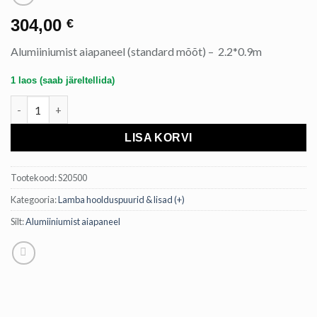
304,00
€
Alumiiniumist aiapaneel (standard mõõt) – 2.2*0.9m
1 laos (saab järeltellida)
Alumiiniumist lambaaia paneel (standard mõõt) - 2.2*0.9m kogu
LISA KORVI
Tootekood:
S20500
Kategooria:
Lamba hoolduspuurid & lisad (+)
Silt:
Alumiiniumist aiapaneel