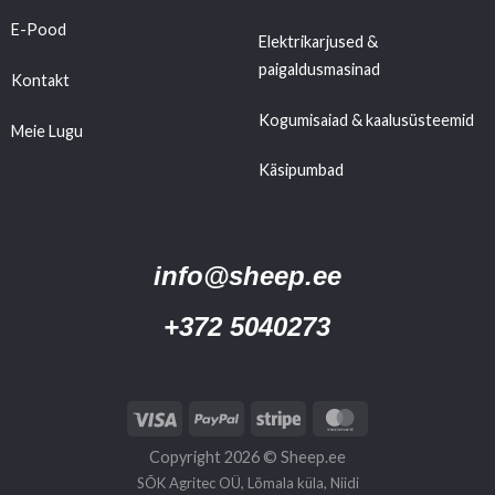
E-Pood
Elektrikarjused &
paigaldusmasinad
Kontakt
Kogumisaiad & kaalusüsteemid
Meie Lugu
Käsipumbad
Tarnetingimused
info@sheep.ee
+372 5040273
Copyright 2026 ©
Sheep.ee
SÕK Agritec OÜ, Lõmala küla, Niidi