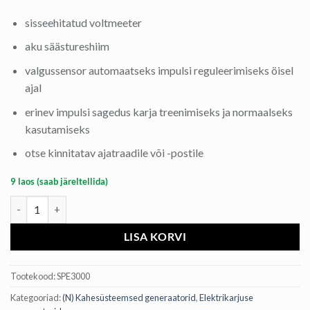
sisseehitatud voltmeeter
aku säästureshiim
valgussensor automaatseks impulsi reguleerimiseks öisel
ajal
erinev impulsi sagedus karja treenimiseks ja normaalseks
kasutamiseks
otse kinnitatav ajatraadile või -postile
9 laos (saab järeltellida)
Generaator SPEEDRITE 3000 kogus
LISA KORVI
Tootekood:
SPE3000
Kategooriad:
(N) Kahesüsteemsed generaatorid
,
Elektrikarjuse