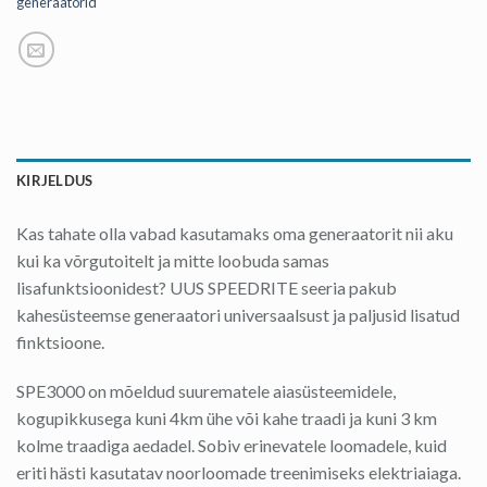
generaatorid
SOOVID LIGIPÄÄSU
ERIPAKKUMISTELE?
Registreeru, et saada juurdepääs meie
värsketele uudistele ja parimatele pakkumistele.
KIRJELDUS
Kas tahate olla vabad kasutamaks oma generaatorit nii aku
kui ka võrgutoitelt ja mitte loobuda samas
JAH, PALUN ERIPAKKUMISI!
lisafunktsioonidest? UUS SPEEDRITE seeria pakub
kahesüsteemse generaatori universaalsust ja paljusid lisatud
finktsioone.
ei, aitäh
SPE3000 on mõeldud suurematele aiasüsteemidele,
kogupikkusega kuni 4km ühe või kahe traadi ja kuni 3 km
kolme traadiga aedadel. Sobiv erinevatele loomadele, kuid
eriti hästi kasutatav noorloomade treenimiseks elektriaiaga.