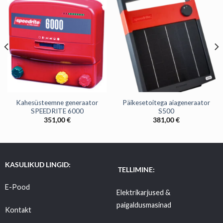
Kahesüsteemne generaator
Päikesetoitega aiageneraator
SPEEDRITE 6000
S500
351,00
€
381,00
€
KASULIKUD LINGID:
TELLIMINE:
E-Pood
Elektrikarjused &
paigaldusmasinad
Kontakt