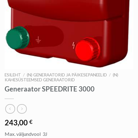
ESILEHT
/
(N) GENERAATORID JA PÄIKESEPANEELID
/
(N)
KAHESÜSTEEMSED GENERAATORID
Generaator SPEEDRITE 3000
243,00
€
Max. väljundvool 3J