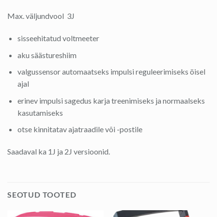
Max. väljundvool 3J
sisseehitatud voltmeeter
aku säästureshiim
valgussensor automaatseks impulsi reguleerimiseks öisel
ajal
erinev impulsi sagedus karja treenimiseks ja normaalseks
kasutamiseks
otse kinnitatav ajatraadile või -postile
Saadaval ka 1J ja 2J versioonid.
SEOTUD TOOTED