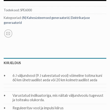
Tootekood:
SPE6000
Kategooriad:
(N) Kahesüsteemsed generaatorid
,
Elektrikarjuse
generaatorid
KIRJELDUS
•
6 J väljundvool (9 J salvestatud vool) võimeline toitma kuni
60 km ühetraadilist aeda või 20 km kolmetraadilist aeda
•
Varustatud indikaatoriga, mis näitab väljundvoolu tugevust
ja toiteaku olukorda.
•
Reguleeritav vool ja impulsi kiirus