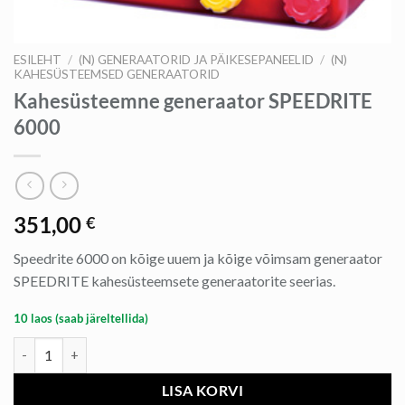
ESILEHT
/
(N) GENERAATORID JA PÄIKESEPANEELID
/
(N)
KAHESÜSTEEMSED GENERAATORID
Kahesüsteemne generaator SPEEDRITE
6000
351,00
€
Speedrite 6000 on kõige uuem ja kõige võimsam generaator
SPEEDRITE kahesüsteemsete generaatorite seerias.
10 laos (saab järeltellida)
Kahesüsteemne generaator SPEEDRITE 6000 kogus
LISA KORVI