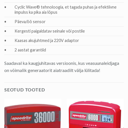
•
Cyclic Wave® tehnoloogia, et tagada puhas ja efektiivne
impulss ka pika aia lõpus
•
Päeva/öö sensor
•
Kergesti paigaldatav seinale või postile
•
Kaasas akujuhtmed ja 220V adaptor
•
2 aastat garantiid
Saadaval ka kaugjuhitavas versioonis, kus veasuunaleidjaga
on võimalik generaatorit aiatraadilt välja lülitada!
SEOTUD TOOTED