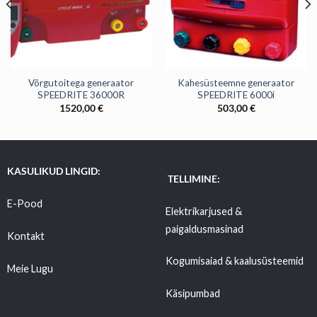
Võrgutoitega generaator
Kahesüsteemne generaator
SPEEDRITE 36000R
SPEEDRITE 6000i
1520,00
€
503,00
€
KASULIKUD LINGID:
TELLIMINE:
E-Pood
Elektrikarjused &
paigaldusmasinad
Kontakt
Kogumisaiad & kaalusüsteemid
Meie Lugu
Käsipumbad
Tarnetingimused