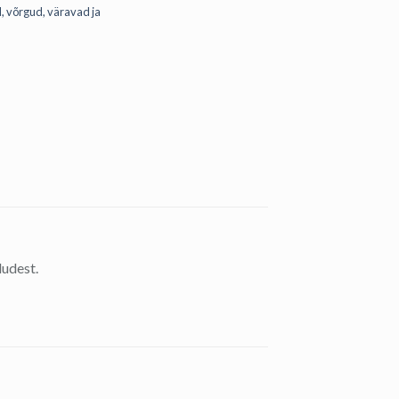
, võrgud, väravad ja
dudest.