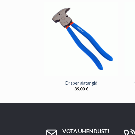
+
+
mmasratas pinguti
Draper aiatangid
10
€
39,00
€
VÕTA ÜHENDUST!