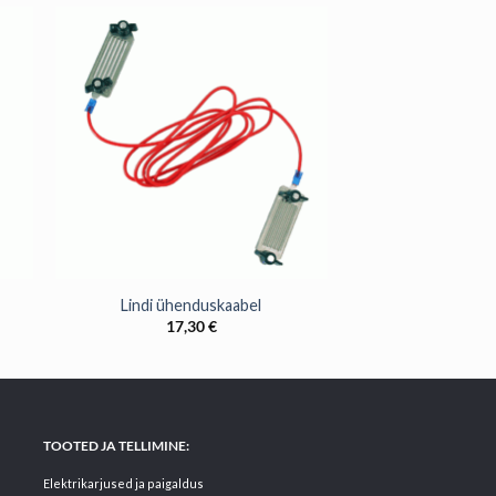
+
Lindi ühenduskaabel
17,30
€
TOOTED JA TELLIMINE:
Elektrikarjused ja paigaldus