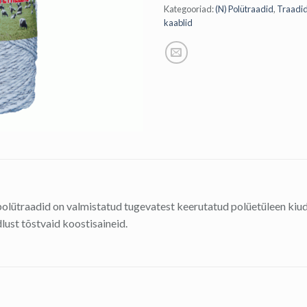
Kategooriad:
(N) Polütraadid
,
Traadid
kaablid
polütraadid on valmistatud tugevatest keerutatud polüetüleen kiu
ust tõstvaid koostisaineid.