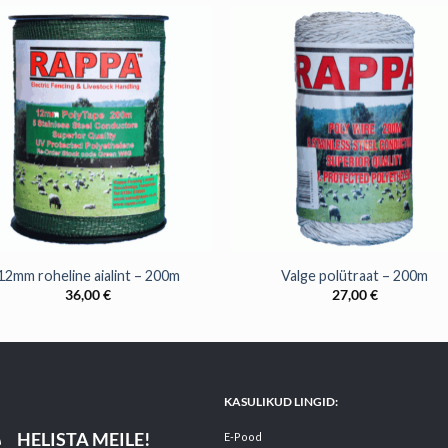
+
12mm roheline aialint – 200m
Valge polütraat – 200m
36,00
€
27,00
€
KASULIKUD LINGID:
HELISTA MEILE!
E-Pood