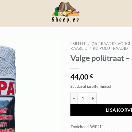
ESILEHT
/
(N) TRAADID, VÕRGU
KAABLID
/
(N) POLÜTRAADID
Valge polütraat 
44,00
€
Saadaval järeltellimisel
Valge polütraat - 400m kogus
LISA KORV
Tootekood:
WIP214