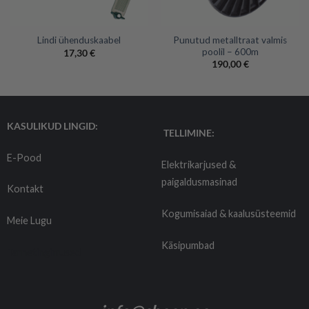
Punutud metalltraat valmis
Lindi ühenduskaabel
poolil – 600m
17,30
€
190,00
€
KASULIKUD LINGID:
TELLIMINE:
E-Pood
Elektrikarjused &
paigaldusmasinad
Kontakt
Kogumisaiad & kaalusüsteemid
Meie Lugu
Käsipumbad
Tarnetingimused