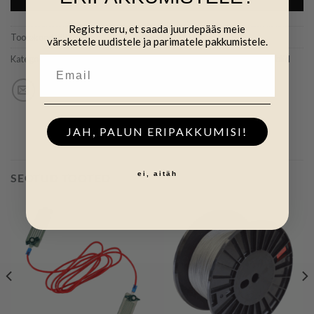
Registreeru, et saada juurdepääs meie
Tootekood:
807888
värsketele uudistele ja parimatele pakkumistele.
Kategooriad:
(N) Tööriistad ja lisad
,
Traadid, võrgud, väravad ja kaablid
JAH, PALUN ERIPAKKUMISI!
ei, aitäh
SEOTUD TOOTED