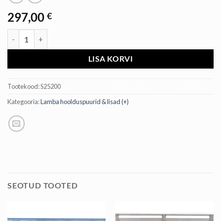
297,00
€
Vineer/alu kumer lambaaia paneel - 1.24m kogus
LISA KORVI
Tootekood:
S25200
Kategooria:
Lamba hoolduspuurid & lisad (+)
SEOTUD TOOTED