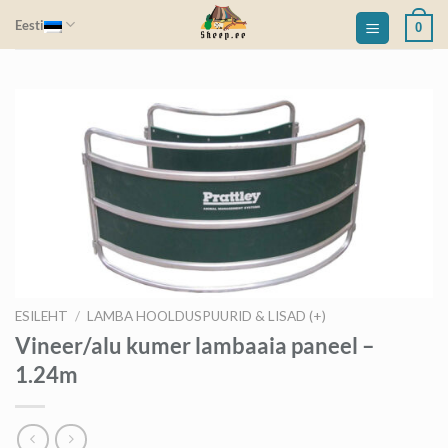
Skip
Eesti
0
to
content
ESILEHT
/
LAMBA HOOLDUSPUURID & LISAD (+)
Vineer/alu kumer lambaaia paneel –
1.24m