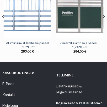
Alumiiniumist lambaaia paneel
Vineer/alu lambaaia paneel –
– 1.9*0.9m
1,24*0,9m
283,00
€
284,00
€
KASULIKUD LINGID:
TELLIMINE:
E-Pood
Elektrikarjused &
paigaldusmasinad
Kontakt
Kogumisaiad & kaalusüsteemid
Meie Lugu