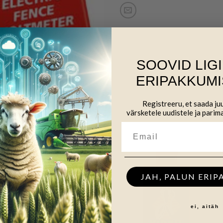
SOOVID LIG
ERIPAKKUMI
Registreeru, et saada j
värsketele uudistele ja parim
JAH, PALUN ERIP
ei, aitäh