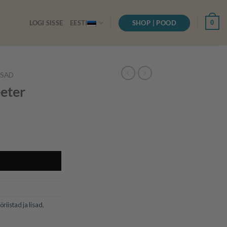
SHOP | POOD
0
LOGI SISSE
EESTI
ISAD
eeter
I
öriistad ja lisad
,