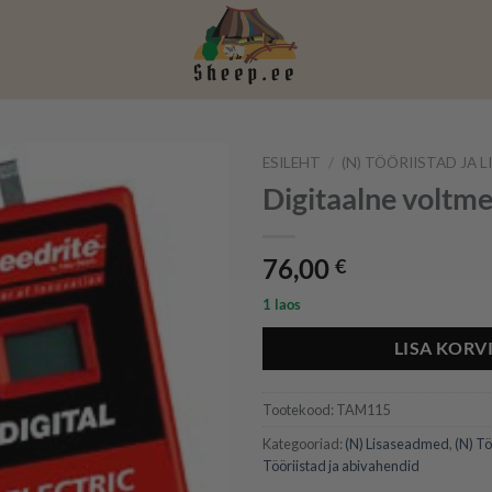
ESILEHT
/
(N) TÖÖRIISTAD JA L
Digitaalne voltm
76,00
€
1 laos
LISA KORV
Tootekood:
TAM115
Kategooriad:
(N) Lisaseadmed
,
(N) Tö
Tööriistad ja abivahendid