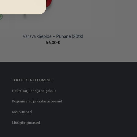
+
Värava käepide – Punane (20tk)
56,00
€
TOOTED JA TELLIMINE:
Elektrikarjused ja paigaldus
Kogumisaiad ja kaalusüsteemid
Käsipumbad
Müügitingimused