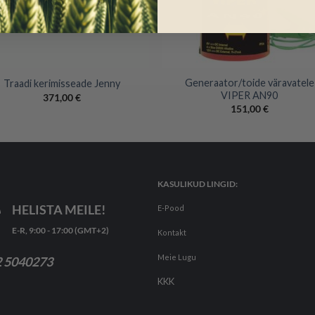
+
Generaator/toide väravatele
Traadi kerimisseade Jenny
VIPER AN90
371,00
€
151,00
€
KASULIKUD LINGID:
HELISTA MEILE!
E-Pood
E-R, 9:00 - 17:00 (GMT+2)
Kontakt
Meie Lugu
 5040273
KKK