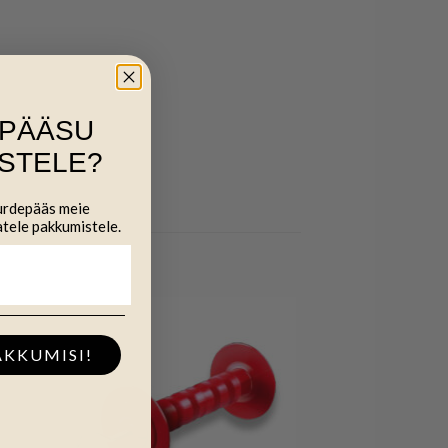
IPÄÄSU
STELE?
uurdepääs meie
atele pakkumistele.
AKKUMISI!