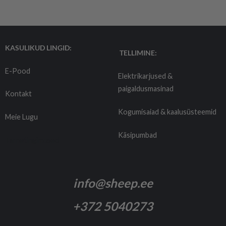
KASULIKUD LINGID:
TELLIMINE:
E-Pood
Elektrikarjused &
paigaldusmasinad
Kontakt
Kogumisaiad & kaalusüsteemid
Meie Lugu
Käsipumbad
Tarnetingimused
info@sheep.ee
+372 5040273