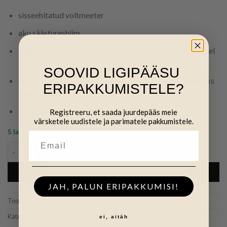
sisseehitatud voltmeeter
aku säästureshiim
valgussensor automaatseks impulsi reguleerimiseks öisel
ajal
SOOVID LIGIPÄÄSU
erinev impulsi sagedus karja treenimiseks ja normaalseks
ERIPAKKUMISTELE?
kasutamiseks
otse kinnitatav ajatraadile või -postile
Registreeru, et saada juurdepääs meie
värsketele uudistele ja parimatele pakkumistele.
5 laos
Generaator SPEEDRITE 2000 kogus
LISA KORVI
JAH, PALUN ERIPAKKUMISI!
Tootekood:
SPE2000
Kategooria:
Tööriistad ja abivahendid
ei, aitäh