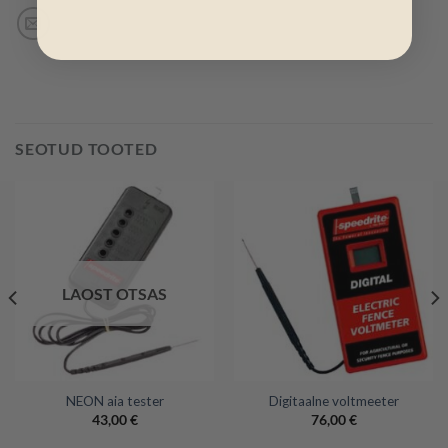
SEOTUD TOOTED
LAOST OTSAS
NEON aia tester
Digitaalne voltmeeter
43,00
€
76,00
€