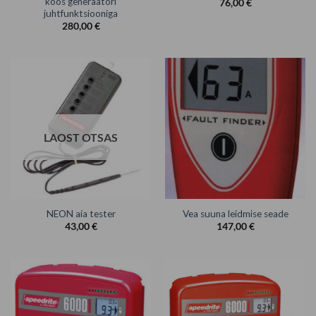
koos generaatori
76,00
€
juhtfunktsiooniga
280,00
€
LAOST OTSAS
NEON aia tester
Vea suuna leidmise seade
43,00
€
147,00
€