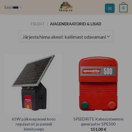
Skip
Eesti
0
to
content
ESILEHT
/
AIAGENERAATORID & LISAD
65W päikesepaneel koos
SPEEDRITE Kahesüsteemne
regulaatori ja paneeli
generaator SPE500
kinnitusega
151,00
€