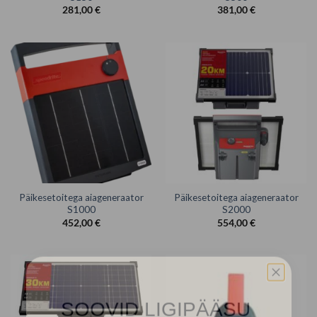
281,00
€
381,00
€
Päikesetoitega aiageneraator
Päikesetoitega aiageneraator
S1000
S2000
452,00
€
554,00
€
SOOVID LIGIPÄÄSU
ERIPAKKUMISTELE?