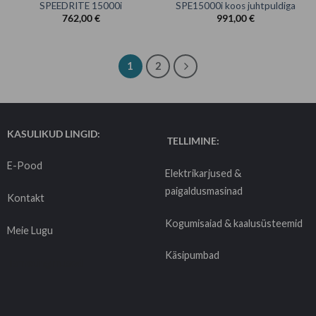
SPEEDRITE 15000i
SPE15000i koos juhtpuldiga
762,00
€
991,00
€
1
2
KASULIKUD LINGID:
TELLIMINE:
E-Pood
Elektrikarjused &
paigaldusmasinad
Kontakt
Kogumisaiad & kaalusüsteemid
Meie Lugu
Käsipumbad
Tarnetingimused