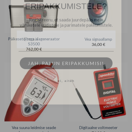
Registreeru, et saada juurdepääs meie
värsketele uudistele ja parimatele pakkumistele.
Päikesetoitega aiageneraator
Vea signaallamp
S3500
36,00
€
762,00
€
JAH, PALUN ERIPAKKUMISI!
ei, aitäh
Vea suuna leidmise seade
Digitaalne voltmeeter