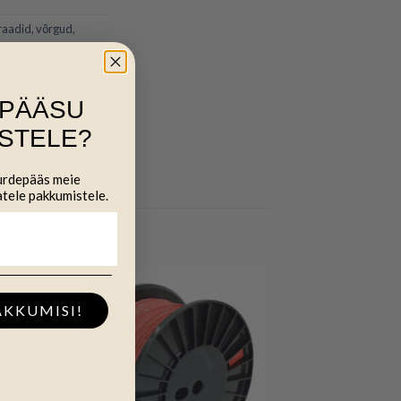
raadid, võrgud,
IPÄÄSU
STELE?
uurdepääs meie
atele pakkumistele.
AKKUMISI!