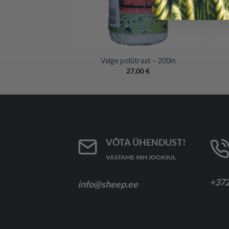
+
+
aiatangid
Valge polütraat – 200m
,00
€
27,00
€
VÕTA ÜHENDUST!
VASTAME 48H JOOKSUL
+372
info@sheep.ee