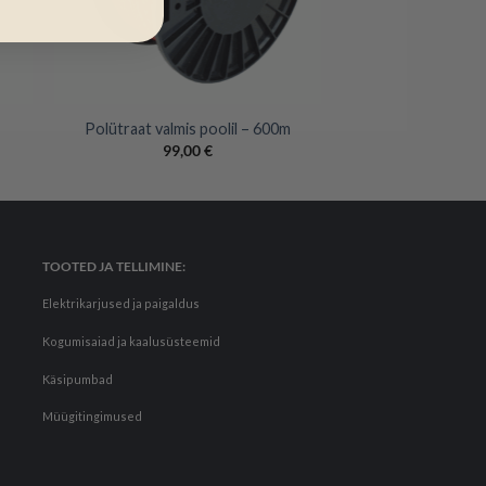
+
Polütraat valmis poolil – 600m
99,00
€
TOOTED JA TELLIMINE:
Elektrikarjused ja paigaldus
Kogumisaiad ja kaalusüsteemid
Käsipumbad
Müügitingimused