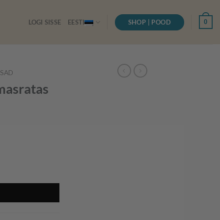
SHOP | POOD
0
LOGI SISSE
EESTI
ISAD
masratas
 kogus
I