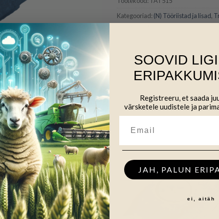
Tootekood:
TAT515
Kategooriad:
(N) Tööriistad ja lisad
,
T
väravad ja kaablid
SOOVID LIG
ERIPAKKUMI
Registreeru, et saada j
värsketele uudistele ja parim
JAH, PALUN ERIP
ei, aitäh