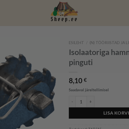
ESILEHT
/
(N) TÖÖRIISTAD JA L
Isolaatoriga ham
pinguti
8,10
€
Saadaval järeltellimisel
Isolaatoriga hammasratas pinguti
LISA KORV