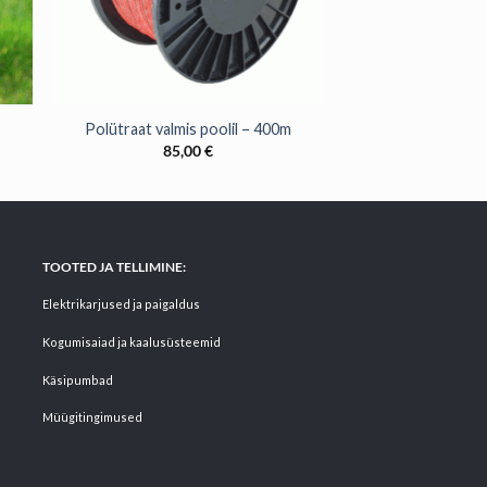
+
Polütraat valmis poolil – 400m
85,00
€
TOOTED JA TELLIMINE:
Elektrikarjused ja paigaldus
Kogumisaiad ja kaalusüsteemid
Käsipumbad
Müügitingimused