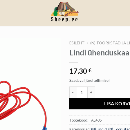
ESILEHT
/
(N) TÖÖRIISTAD JA L
Lindi ühenduskaa
17,30
€
Saadaval järeltellimisel
Lindi ühenduskaabel kogus
LISA KORV
Tootekood:
TAL435
Kategooriad:
(N) Lindid
,
(N) Tööriistad