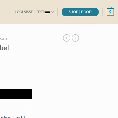
SHOP | POOD
0
LOGI SISSE
EESTI
ISAD
bel
I
 ja lisad
,
Traadid,