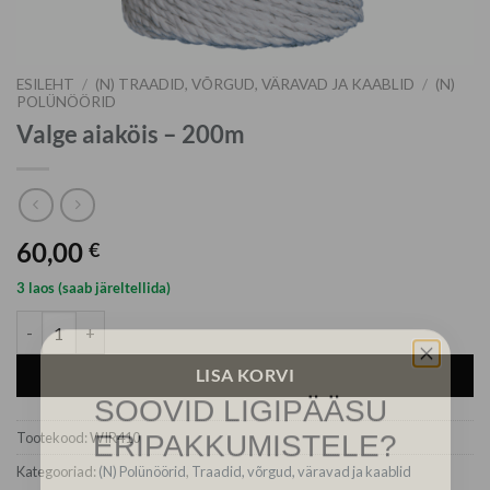
ESILEHT
/
(N) TRAADID, VÕRGUD, VÄRAVAD JA KAABLID
/
(N)
POLÜNÖÖRID
Valge aiaköis – 200m
60,00
€
3 laos (saab järeltellida)
Valge aiaköis - 200m kogus
LISA KORVI
SOOVID LIGIPÄÄSU
ERIPAKKUMISTELE?
Tootekood:
WIR410
Kategooriad:
(N) Polünöörid
,
Traadid, võrgud, väravad ja kaablid
Registreeru, et saada juurdepääs meie