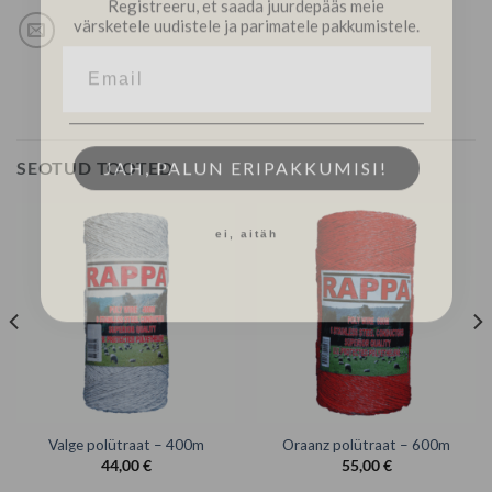
värsketele uudistele ja parimatele pakkumistele.
JAH, PALUN ERIPAKKUMISI!
SEOTUD TOOTED
ei, aitäh
Valge polütraat – 400m
Oraanz polütraat – 600m
44,00
€
55,00
€