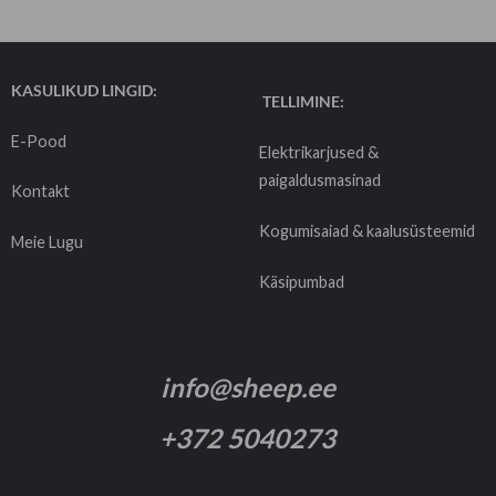
KASULIKUD LINGID:
TELLIMINE:
E-Pood
Elektrikarjused &
paigaldusmasinad
Kontakt
Kogumisaiad & kaalusüsteemid
Meie Lugu
Käsipumbad
Tarnetingimused
info@sheep.ee
+372 5040273