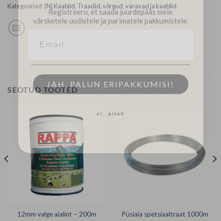
Registreeru, et saada juurdepääs meie
Kategooriad:
(N) Kaablid
,
Traadid, võrgud, väravad ja kaablid
värsketele uudistele ja parimatele pakkumistele.
JAH, PALUN ERIPAKKUMISI!
SEOTUD TOOTED
ei, aitäh
12mm valge aialint – 200m
Püsiaia spetsiaaltraat 1000m