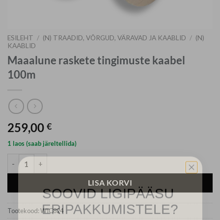
ESILEHT
/
(N) TRAADID, VÕRGUD, VÄRAVAD JA KAABLID
/
(N)
KAABLID
Maaalune raskete tingimuste kaabel
100m
259,00
€
1 laos (saab järeltellida)
Maaalune raskete tingimuste kaabel 100m kogus
SOOVID LIGIPÄÄSU
LISA KORVI
ERIPAKKUMISTELE?
Tootekood:
WIC824