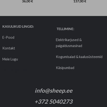
36,00
€
137,00
€
KASULIKUD LINGID:
TELLIMINE:
E-Pood
Elektrikarjused &
paigaldusmasinad
Kontakt
Kogumisaiad & kaalusüsteemid
Meie Lugu
Käsipumbad
Tarnetingimused
info@sheep.ee
+372 5040273